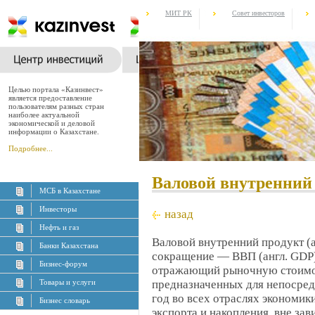
МИТ РК
Совет инвесторов
Целью портала «Казинвест»
является предоставление
пользователям разных стран
наиболее актуальной
экономической и деловой
информации о Казахстане.
Подробнее...
Валовой внутренний
МСБ в Казахстане
Инвесторы
назад
Нефть и газ
Валовой внутренний продукт (а
Банки Казахстана
сокращение — ВВП (англ. GDP
Бизнес-форум
отражающий рыночную стоимост
Товары и услуги
предназначенных для непосред
год во всех отраслях экономик
Бизнес словарь
экспорта и накопления, вне за