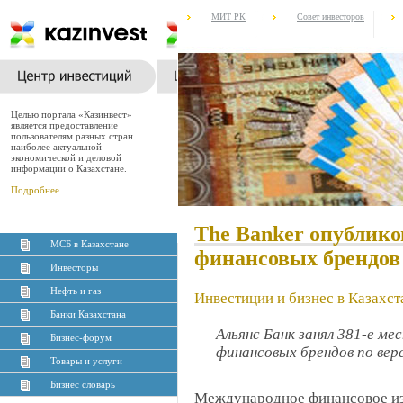
МИТ РК
Совет инвесторов
Целью портала «Казинвест»
является предоставление
пользователям разных стран
наиболее актуальной
экономической и деловой
информации о Казахстане.
Подробнее...
The Banker опублико
МСБ в Казахстане
финансовых брендов
Инвесторы
Нефть и газ
Инвестиции и бизнес в Казахст
Банки Казахстана
Альянс Банк занял 381-е м
Бизнес-форум
финансовых брендов по вер
Товары и услуги
Бизнес словарь
Международное финансовое изд