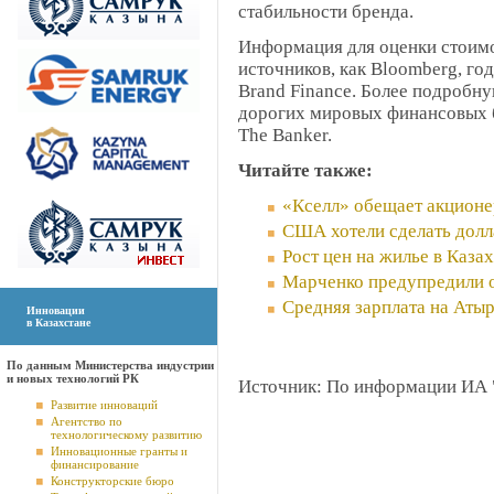
стабильности бренда.
Информация для оценки стоимо
источников, как Bloomberg, го
Brand Finance. Более подробн
дорогих мировых финансовых б
The Banker.
Читайте также:
«Кселл» обещает акцион
США хотели сделать долл
Рост цен на жилье в Каза
Марченко предупредили о
Средняя зарплата на Атыр
Инновации
в Казахстане
По данным Министерства индустрии
и новых технологий РК
Источник: По информации ИА 
Развитие инноваций
Агентство по
технологическому развитию
Инновационные гранты и
финансирование
Конструкторские бюро