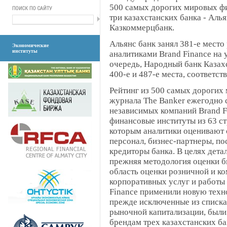
500 самых дорогих мировых фи
три казахстанских банка - Аль
Казкоммерцбанк.
Альянс банк занял 381-е место
Экономические
институты
аналитиками Brand Finance на
очередь, Народный банк Казах
400-е и 487-е места, соответст
Рейтинг из 500 самых дорогих
журнала The Banker ежегодно 
независимых компаний Brand Fi
финансовые институты из 63 с
которым аналитики оценивают с
персонал, бизнес-партнеры, по
кредиторы банка. В целях дета
прежняя методология оценки б
область оценки розничной и ко
корпоративных услуг и работы
Finance применили новую техно
прежде исключенные из списка 
рыночной капитализации, были 
брендам трех казахстанских б