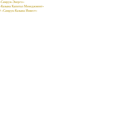
«Самрук-Энерго»
«Казына Капитал Менеджмент»
 «Самрук-Казына Инвест»