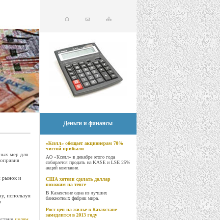
Деньги и финансы
«Кселл» обещает акционерам 70%
чистой прибыли
ных мер для
АО «Кселл» в декабре этого года
ноправия
собирается продать на KASE и LSE 25%
акций компании.
 рынок и
США хотели сделать доллар
похожим на тенге
В Казахстане одна из лучших
у, используя
банкнотных фабрик мира.
и
Рост цен на жилье в Казахстане
замедлится в 2013 году
тствие
целям