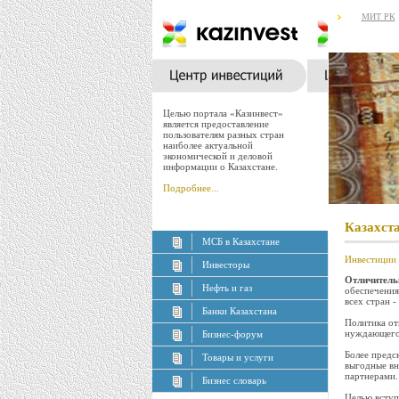
МИТ РК
Целью портала «Казинвест»
является предоставление
пользователям разных стран
наиболее актуальной
экономической и деловой
информации о Казахстане.
Подробнее...
Казахст
МСБ в Казахстане
Инвестиции 
Инвесторы
Отличитель
Нефть и газ
обеспечения
всех стран -
Банки Казахстана
Политика от
нуждающего
Бизнес-форум
Более предс
Товары и услуги
выгодные вн
партнерами.
Бизнес словарь
Целью вступ