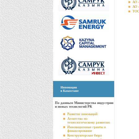
АО 
АО 
ТОО
Инновации
в Казахстане
По данным Министерства индустрии
и новых технологий РК
Развитие инноваций
Агентство по
технологическому развитию
Инновационные гранты и
финансирование
Конструкторские бюро