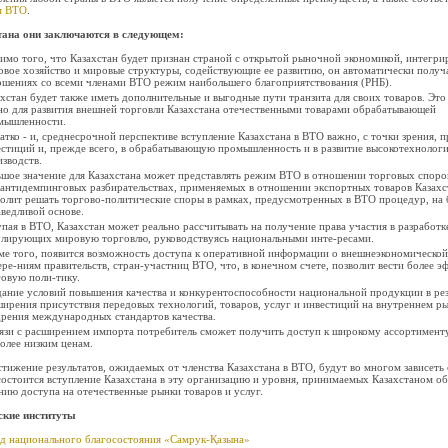
м ВТО
.
тана они заключаются в следующем:
мо того, что Казахстан будет признан страной с открытой рыночной экономикой, интегри
вое хозяйство и мировые структуры, содействующие ее развитию, он автоматически получа
ошениях со всеми членами ВТО режим наибольшего благоприятствования (РНБ).
хстан будет также иметь дополнительные и выгодные пути транзита для своих товаров. Это
но для развития внешней торговли Казахстана отечественными товарами обрабатывающей
мышленности.
атко - и, среднесрочной перспективе вступление Казахстана в ВТО важно, с точки зрения, 
естиций и, прежде всего, в обрабатывающую промышленность и в развитие высокотехнолог
зводств.
шое значение для Казахстана может представлять режим ВТО в отношении торговых споро
антидемпинговых разбирательствах, применяемых в отношении экспортных товаров Казахс
олит решать торгово-политические споры в рамках, предусмотренных в ВТО процедур, на 
ведливой основе.
пая в ВТО, Казахстан может реально рассчитывать на получение права участия в разработк
улирующих мировую торговлю, руководствуясь национальными инте-ресами.
е того, появится возможность доступа к оперативной информации о внешнеэкономической
ре-ниям правительств, стран-участниц ВТО, что, в конечном счете, позволит вести более 
овую поли-тику.
ание условий повышения качества и конкурентоспособности национальной продукции в рез
ирения присутствия передовых технологий, товаров, услуг и инвестиций на внутреннем ры
дрения международных стандартов качества.
язи с расширением импорта потребитель сможет получить доступ к широкому ассортименту
олее низким ценам.
стижение результатов, ожидаемых от членства Казахстана в ВТО, будут во многом зависеть 
состоится вступление Казахстана в эту организацию и уровня, принимаемых Казахстаном об
нию доступа на отечественные рынки товаров и услуг.
кие институты
д национального благосостояния «Самрук-Қазына»