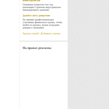
инвестпроектов
Основным вопросом стал ход
реализации Стратегии индустриально-
инновационного развития.
Давайте жить доверчиво
По мнению профессиональных
участников финансового рынка, чтобы
выйти из кризиса, нужно возродить
доверие в экономике.
Архив статей
|
Добавить статью
На правах рекламы