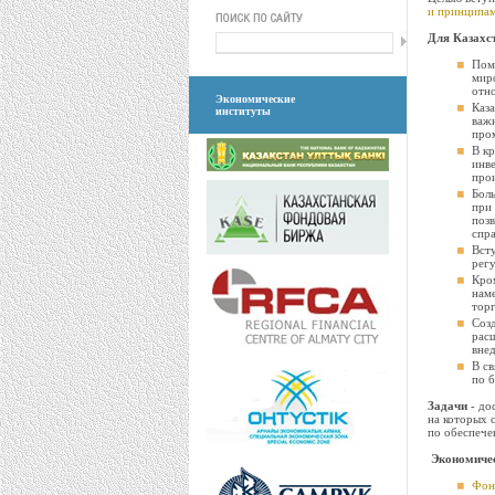
и принципа
Для Казахс
Поми
миро
отн
Экономические
Каза
институты
важ
про
В кр
инв
прои
Боль
при 
позв
спра
Всту
рег
Кром
наме
торг
Созд
расш
вне
В св
по б
Задачи
- до
на которых 
по обеспече
Экономичес
Фон