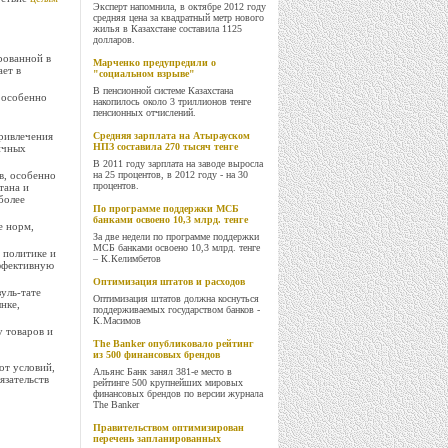
Эксперт напомнила, в октябре 2012 году
средняя цена за квадратный метр нового
жилья в Казахстане составила 1125
долларов.
рованной в
Марченко предупредили о
ет в
"социальном взрыве"
В пенсионной системе Казахстана
 особенно
накопилось около 3 триллионов тенге
пенсионных отчислений.
привлечения
Средняя зарплата на Атырауском
НПЗ составила 270 тысяч тенге
ичных
В 2011 году зарплата на заводе выросла
в, особенно
на 25 процентов, в 2012 году - на 30
процентов.
тана и
более
По программе поддержки МСБ
банками освоено 10,3 млрд. тенге
е норм,
За две недели по программе поддержки
МСБ банками освоено 10,3 млрд. тенге
 политике и
– К.Келимбетов
эффективную
Оптимизация штатов и расходов
уль-тате
Оптимизация штатов должна коснуться
нке,
поддерживаемых государством банков -
К.Масимов
 товаров и
The Banker опубликовало рейтинг
из 500 финансовых брендов
от условий,
Альянс Банк занял 381-е место в
язательств
рейтинге 500 крупнейших мировых
финансовых брендов по версии журнала
The Banker
Правительством оптимизирован
перечень запланированных