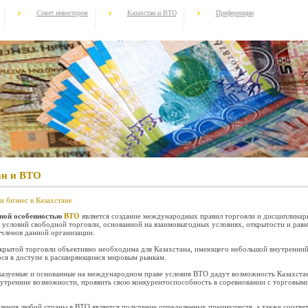
Совет инвесторов
Казахстан и ВТО
Преференции
ан и ВТО
и бизнес в Казахстане
ной особенностью
ВТО
является создание международных правил торговли и дисциплинар
 условий свободной торговли, основанной на взаимовыгодных условиях, открытости и рав
 членов данной организации.
крытой торговли объективно необходима для Казахстана, имеющего небольшой внутренний
ся в доступе к расширяющимся мировым рынкам.
казуемые и основанные на международном праве условия ВТО дадут возможность Казахстан
утренние возможности, проявить свою конкурентоспособность в соревновании с торговым
ления любой страны в ВТО является получение определенных преимуществ, а также соотве