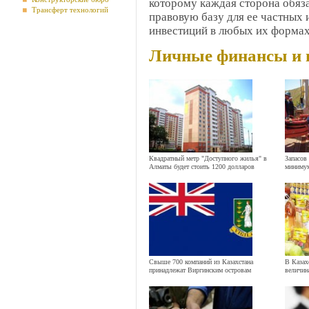
которому каждая сторона обяз
Трансферт технологий
правовую базу для ее частных 
инвестиций в любых их формах
Личные финансы и 
Квадратный метр "Доступного жилья" в
Запасов
Алматы будет стоить 1200 долларов
минимум
Свыше 700 компаний из Казахстана
В Казах
принадлежат Виргинским островам
величин