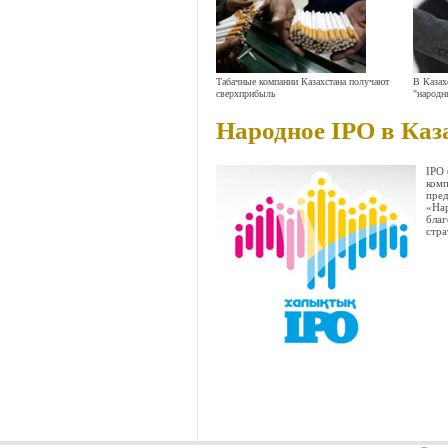
Табачные компании Казахстана получают
В Казах
сверхприбыль
"народн
Народное IPO в Каз
IPO 
комп
пред
«На
благ
стра