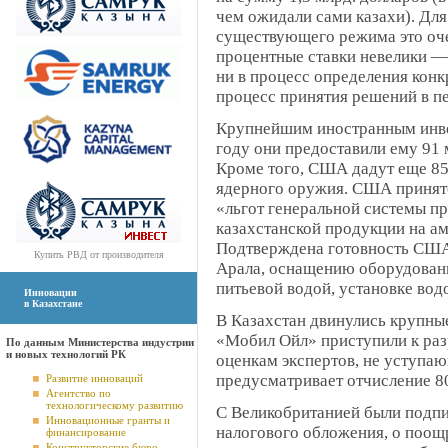
чем ожидали сами казахи). Для
существующего режима это оче
процентные ставки невелики —
ни в процесс определения конк
процесс принятия решений в пе
Крупнейшим иностранным инве
году они предоставили ему 91 м
Кроме того, США дадут еще 85 
ядерного оружия. США принято
«льгот генеральной системы п
казахстанской продукции на а
Подтверждена готовность США
Купить
РВД
от производителя
Арала, оснащению оборудован
питьевой водой, установке вод
Инновации
в Казахстане
В Казахстан двинулись крупны
«Мобил Ойл» приступили к раз
По данным Министерства индустрии
и новых технологий РК
оценкам экспертов, не уступа
предусматривает отчисление 
Развитие инноваций
Агентство по
технологическому развитию
С Великобританией были подпи
Инновационные гранты и
налогового обложения, о поощ
финансирование
Конструкторские бюро