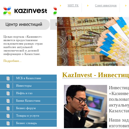
МИТ РК
Совет инвесторов
Целью портала «Казинвест»
является предоставление
пользователям разных стран
наиболее актуальной
экономической и деловой
информации о Казахстане.
Подробнее...
KazInvest - Инвестиц
МСБ в Казахстане
Инвесторы
Инвестиц
«Казинве
Нефть и газ
пользова
Банки Казахстана
актуальн
Бизнес-форум
Казахста
Товары и услуги
Наша зада
Бизнес словарь
изготови