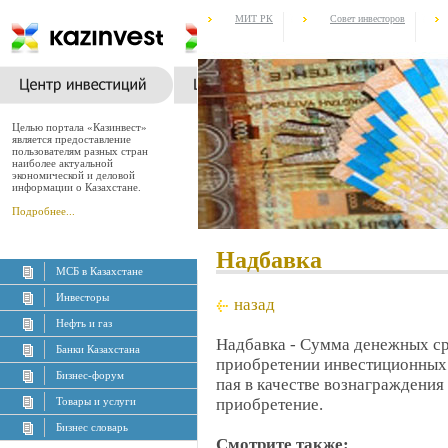
МИТ РК
Совет инвесторов
Целью портала «Казинвест»
является предоставление
пользователям разных стран
наиболее актуальной
экономической и деловой
информации о Казахстане.
Подробнее...
Надбавка
МСБ в Казахстане
Инвесторы
назад
Нефть и газ
Надбавка - Сумма денежных ср
Банки Казахстана
приобретении инвестиционных 
Бизнес-форум
пая в качестве вознаграждения
Товары и услуги
приобретение.
Бизнес словарь
Смотрите также: