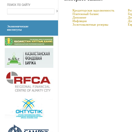
Кредиторская задолженность
Ре
Платежный баланс
Ге
Депонент
Де
Инфляция
До
Золотовалютные резервы
Ев
Экономические
институты