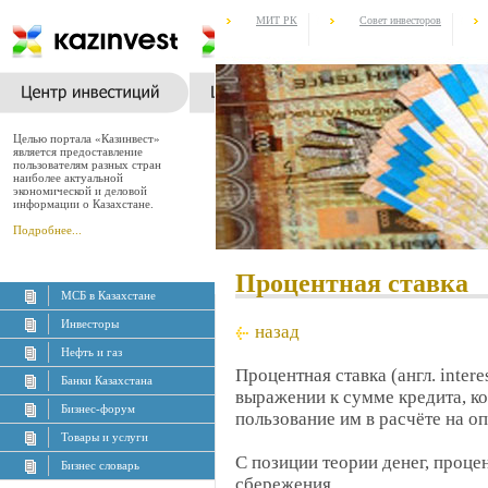
МИТ РК
Совет инвесторов
Целью портала «Казинвест»
является предоставление
пользователям разных стран
наиболее актуальной
экономической и деловой
информации о Казахстане.
Подробнее...
Процентная ставка
МСБ в Казахстане
Инвесторы
назад
Нефть и газ
Процентная ставка (англ. inter
Банки Казахстана
выражении к сумме кредита, ко
Бизнес-форум
пользование им в расчёте на оп
Товары и услуги
С позиции теории денег, процен
Бизнес словарь
сбережения.