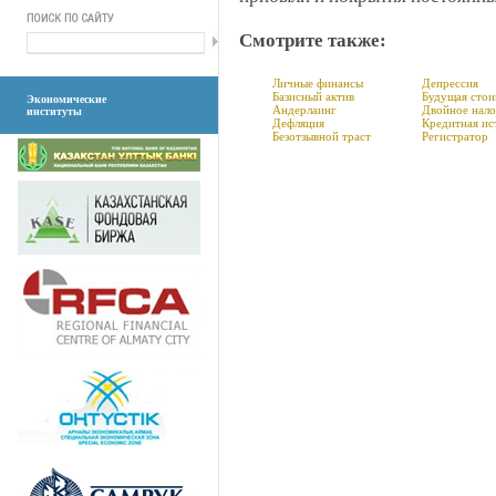
Смотрите также:
Личные финансы
Депрессия
Базисный актив
Будущая стои
Экономические
Андерлаинг
Двойное нал
институты
Дефляция
Кредитная ис
Безотзывной траст
Регистратор