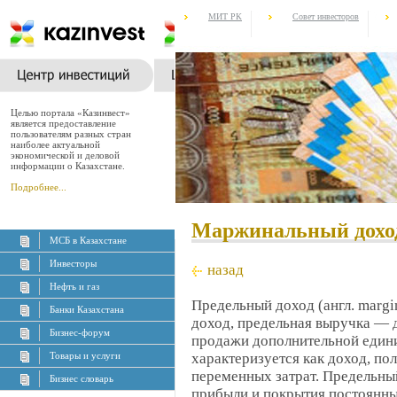
МИТ РК
Совет инвесторов
Целью портала «Казинвест»
является предоставление
пользователям разных стран
наиболее актуальной
экономической и деловой
информации о Казахстане.
Подробнее...
Маржинальный дохо
МСБ в Казахстане
Инвесторы
назад
Нефть и газ
Предельный доход (англ. margi
Банки Казахстана
доход, предельная выручка — 
Бизнес-форум
продажи дополнительной едини
Товары и услуги
характеризуется как доход, по
переменных затрат. Предельны
Бизнес словарь
прибыли и покрытия постоянных