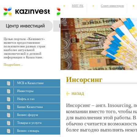
МИТ РК
Совет инвесторов
Целью портала «Казинвест»
является предоставление
пользователям разных стран
наиболее актуальной
экономической и деловой
информации о Казахстане.
Подробнее...
Инсорсинг
МСБ в Казахстане
Инвесторы
назад
Нефть и газ
Инсорсинг – англ. Insourcing, 
Банки Казахстана
компании вместо того, чтобы 
Бизнес-форум
для выполнения этой работы. В
Товары и услуги
обычно считается возможность
более выгодно выполнять некот
Бизнес словарь