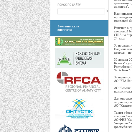
девальвации,
долларов".
Национальны
произведенн
фондовой б
Экономические
Решение о п
институты
фондовой би
США на бирж
24 часа.
За последни
Национальны
февраля - по
30 января 2
Казына" сум
Республики К
"БТА Банк" п
За период с
АО "БТА Бан
АО "Альянс Б
незначитель
Для опровер
запросил дл
АО "Казкомм
Таким образо
эти дни был
АО ФНБ "Сам
"операция" 
(республика