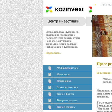
МИТ РК
Целью портала «Казинвест»
является предоставление
пользователям разных стран
наиболее актуальной
экономической и деловой
информации о Казахстане.
Подробнее...
Пресс р
МСБ в Казахстане
Инвестиции 
Инвесторы
Национ
Нефть и газ
операци
Банки Казахстана
Национальны
операциям, 
Бизнес-форум
заявление.
Товары и услуги
Так, в отде
2 млрд. дол
Бизнес словарь
"Народный Б
залог депози