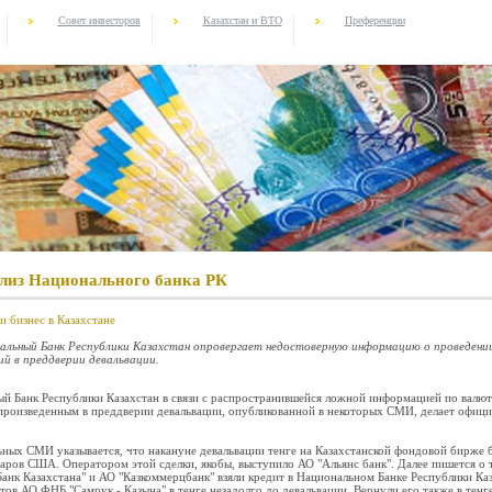
Совет инвесторов
Казахстан и ВТО
Преференции
елиз Национального банка РК
и бизнес в Казахстане
альный Банк Республики Казахстан опровергает недостоверную информацию о проведени
й в преддверии девальвации.
й Банк Республики Казахстан в связи с распространившейся ложной информацией по валю
произведенным в преддверии девальвации, опубликованной в некоторых СМИ, делает офици
льных СМИ указывается, что накануне девальвации тенге на Казахстанской фондовой бирже 
ларов США. Оператором этой сделки, якобы, выступило АО "Альянс банк". Далее пишется о 
анк Казахстана" и АО "Казкоммерцбанк" взяли кредит в Национальном Банке Республики Ка
тов АО ФНБ "Самрук - Казына" в тенге незадолго до девальвации. Вернули его также в тенг