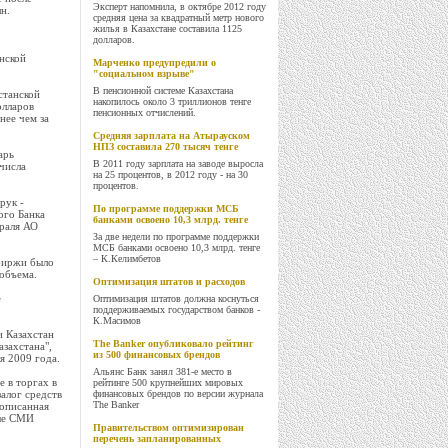
Эксперт напомнила, в октябре 2012 году
н.
средняя цена за квадратный метр нового
жилья в Казахстане составила 1125
долларов.
нской
Марченко предупредили о
"социальном взрыве"
В пенсионной системе Казахстана
станской
накопилось около 3 триллионов тенге
олларов
пенсионных отчислений.
ее чем за
Средняя зарплата на Атырауском
НПЗ составила 270 тысяч тенге
арь
В 2011 году зарплата на заводе выросла
числа
на 25 процентов, в 2012 году - на 30
процентов.
рук -
По программе поддержки МСБ
ого Банка
банками освоено 10,3 млрд. тенге
враля АО
За две недели по программе поддержки
МСБ банками освоено 10,3 млрд. тенге
– К.Келимбетов
 биржи было
объема.
Оптимизация штатов и расходов
е
Оптимизация штатов должна коснуться
поддерживаемых государством банков -
К.Масимов
 Казахстан
The Banker опубликовало рейтинг
азахстана",
из 500 финансовых брендов
я 2009 года.
Альянс Банк занял 381-е место в
е в торгах в
рейтинге 500 крупнейших мировых
алог средств
финансовых брендов по версии журнала
The Banker
 описанная
рые СМИ
Правительством оптимизирован
перечень запланированных