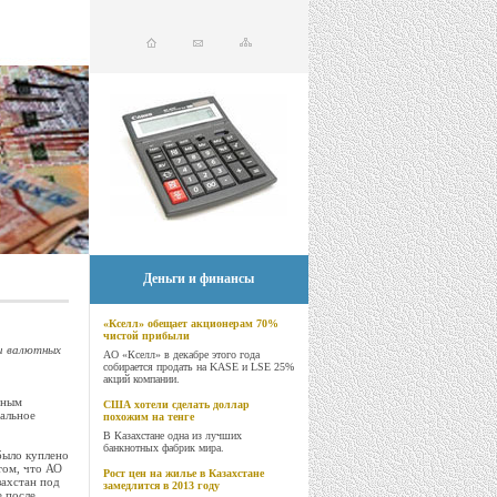
Деньги и финансы
«Кселл» обещает акционерам 70%
чистой прибыли
и валютных
АО «Кселл» в декабре этого года
собирается продать на KASE и LSE 25%
акций компании.
тным
США хотели сделать доллар
альное
похожим на тенге
В Казахстане одна из лучших
банкнотных фабрик мира.
было куплено
том, что АО
Рост цен на жилье в Казахстане
захстан под
замедлится в 2013 году
е после