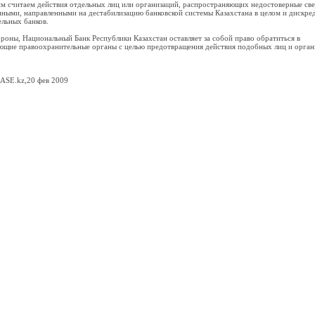
тим считаем действия отдельных лиц или организаций, распространяющих недостоверные све
ными, направленными на дестабилизацию банковской системы Казахстана в целом и дискре
льных банков.
ороны, Национальный Банк Республики Казахстан оставляет за собой право обратиться в
ющие правоохранительные органы с целью предотвращения действия подобных лиц и орган
ASE.kz,20 фев 2009