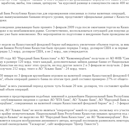
 заработав, якобы, тем самым, цитируем: "на курсовой разнице в совокупности около 400 мл
й Банк Республики Казахстан для опровержения описанных в статье валютных операций,
ых вышеуказанными банками второго уровня, представляет официальные данные с Казахста
иржи.
роведении девальвации было принято 3 февраля 2009 года после окончания торгов на Казах
рже и на межбанковском рынке. Соответственно, воспользоваться ситуацией для покупки д
е уже было невозможно. Все мероприятия по подготовке и внедрению были проведены мен
е недели на Казахстанской фондовой бирже наблюдалось увеличение объемов торгов, за янв
м Банком Республики Казахстан было продано порядка 3 млрд. долларов США и за первые 
рядка 1,5 млрд. долларов США, а не 2 млрд., как утверждается.
009 года АО "Народный Банк Казахстана" и АО "Казкоммерцбанк" получили от АО ФНБ "Сам
му в размере 120 млрд. тенге каждый, дополнительных займов данные банки от Национальн
азахстан ни под залог этих средств, ни под другие залоги 2 и 3 февраля не получали. 2 фе
олучило 212 млрд. тенге и АО "Альянс Банк" - 24 млрд. тенге.
 30 января по 3 февраля крупнейшим игроком на валютной секции Казахстанской фондовой
к", объем операций данного банка по итогам трех дней составил примерно 27% от общего 
анк" за весь указанный период купило чуть больше 20 млн. долларов, что составляет крайн
ный объем операций.
жения и предотвращения подобных заявлений в дальнейшем Национальный Банк Республики
я опубликования сведения о сделках АО "БТА банк", АО "Альянс Банк", АО "Народный Банк к
ерцбанк", совершенных на валютной секции Казахстанской фондовой бирже" за 2 - 3 феврал
м, АО "Альянс банк" не могло являться "оператором" какой-то сделки, поскольку его участи
о крайне незначительным. Национальный Банк Республики Казахстан никаких кредитов под з
рук-Казына" не выделял ни АО "Народный Банк Казахстана", ни АО "Казкоммерцбанк". Вся
является плодом воображения анонимного автора, который поспешили размножить некото
нский еженедельник "Тасжарган", сайт конференции "Центр Тяжести").