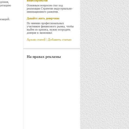
инвестпроектов
дения,
дитацию
Основным вопросом стал ход
реализации Стратегии индустриально-
инновационного развития.
Давайте жить доверчиво
изаций.
По мнению профессиональных
участников финансового рынка, чтобы
выйти из кризиса, нужно возродить
доверие в экономике.
Архив статей
|
Добавить статью
На правах рекламы