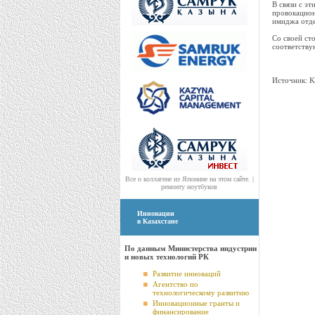
В связи с э
провокацион
имиджа отде
Со своей ст
соответству
Источник: K
Все о коллагене из Япониие на
этом
сайте. |
ремонту ноутбуков
Инновации
в Казахстане
По данным Министерства индустрии
и новых технологий РК
Развитие инноваций
Агентство по
технологическому развитию
Инновационные гранты и
финансирование